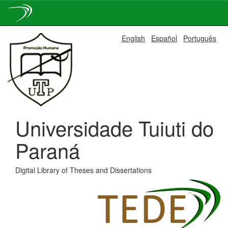
Skip
English
Español
Português
navigation
Universidade Tuiuti do
Paraná
Digital Library of Theses and Dissertations