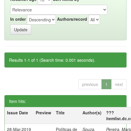
In order
Authors/record
Results 1-1 of 1 (Search time: 0.001 seconds).
previous
1
next
Item hits:
Issue Date
Preview
Title
Author(s)
???
itemlist.dc.
28-Mar-2019
Políticas de
Souza,
Pereira, Mar