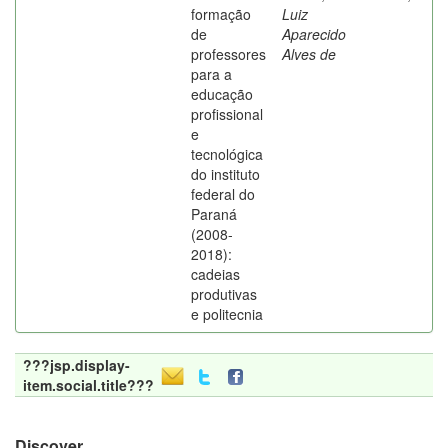
formação
Luiz
de
Aparecido
professores
Alves de
para a
educação
profissional
e
tecnológica
do instituto
federal do
Paraná
(2008-
2018):
cadeias
produtivas
e politecnia
???jsp.display-
item.social.title???
Discover