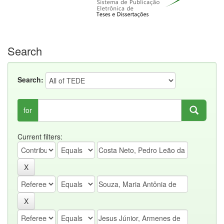
Search
Search:
for
Current filters: