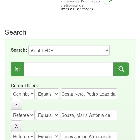
Search
Search:
for
Current filters: