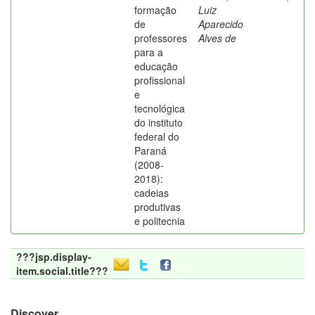
formação
Luiz
de
Aparecido
professores
Alves de
para a
educação
profissional
e
tecnológica
do instituto
federal do
Paraná
(2008-
2018):
cadeias
produtivas
e politecnia
???jsp.display-
item.social.title???
Discover