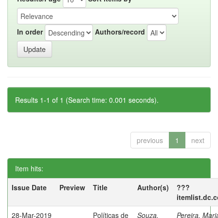
In order
Authors/record
Results 1-1 of 1 (Search time: 0.001 seconds).
previous
1
next
Item hits:
Issue Date
Preview
Title
Author(s)
???
itemlist.dc.
28-Mar-2019
Políticas de
Souza,
Pereira, Mar