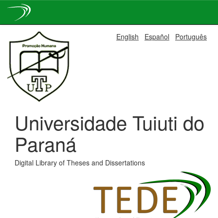
Skip
English
Español
Português
navigation
Universidade Tuiuti do
Paraná
Digital Library of Theses and Dissertations