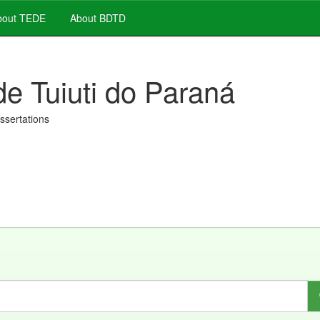
out TEDE
About BDTD
de Tuiuti do Paraná
issertations