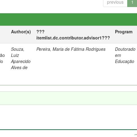
previous
1
Author(s)
???
Program
itemlist.dc.contributor.advisor1???
Souza,
Pereira, Maria de Fátima Rodrigues
Doutorado
ção
Luiz
em
do
Aparecido
Educação
Alves de