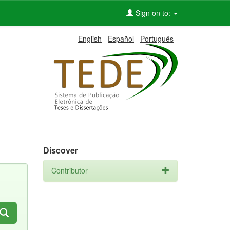
Sign on to:
English
Español
Português
Discover
Contributor