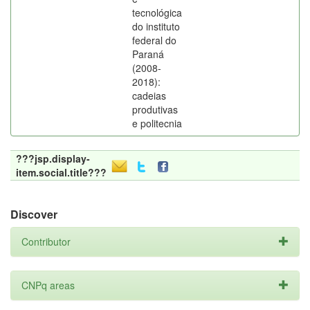
tecnológica
do instituto
federal do
Paraná
(2008-
2018):
cadeias
produtivas
e politecnia
???jsp.display-
item.social.title???
Discover
Contributor
CNPq areas