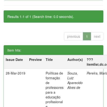
Results 1-1 of 1 (Search time: 0.0 seconds).
previous
1
next
Item hits:
Issue Date
Preview
Title
Author(s)
???
itemlist.dc.
28-Mar-2019
Políticas de
Souza,
Pereira, Mar
formação
Luiz
de
Aparecido
professores
Alves de
para a
educação
profissional
e