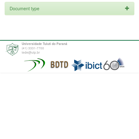
Document type
Universidade Tuiuti do Paraná
(41) 3331-7700
tede@utp.br