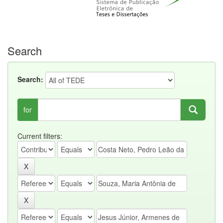
Search
Search:
for
Current filters: