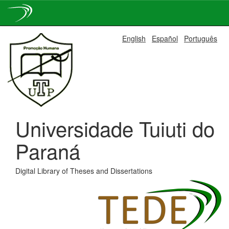
Skip
English
Español
Português
navigation
Universidade Tuiuti do
Paraná
Digital Library of Theses and Dissertations