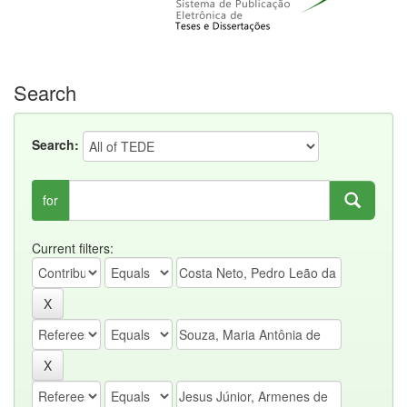
Search
Search:
for
Current filters: