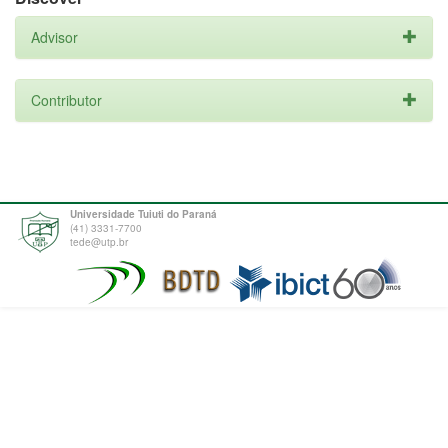
Advisor
Contributor
Universidade Tuiuti do Paraná
(41) 3331-7700
tede@utp.br