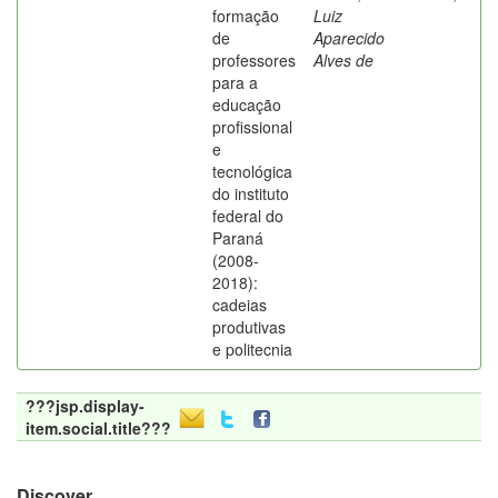
formação
Luiz
de
Aparecido
professores
Alves de
para a
educação
profissional
e
tecnológica
do instituto
federal do
Paraná
(2008-
2018):
cadeias
produtivas
e politecnia
???jsp.display-
item.social.title???
Discover