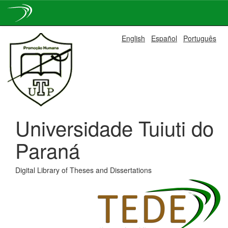
Skip
English
Español
Português
navigation
Universidade Tuiuti do
Paraná
Digital Library of Theses and Dissertations