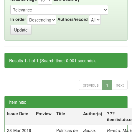
In order
Authors/record
Results 1-1 of 1 (Search time: 0.001 seconds).
previous
1
next
Item hits:
Issue Date
Preview
Title
Author(s)
???
itemlist.dc.
28-Mar-2019
Políticas de
Souza,
Pereira, Mar