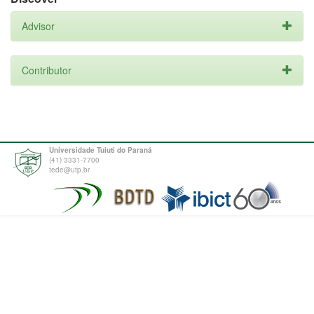
Advisor
Contributor
Universidade Tuiuti do Paraná
(41) 3331-7700
tede@utp.br