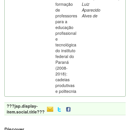
formação
Luiz
de
Aparecido
professores
Alves de
para a
educação
profissional
e
tecnológica
do instituto
federal do
Paraná
(2008-
2018):
cadeias
produtivas
e politecnia
???jsp.display-
item.social.title???
Discover