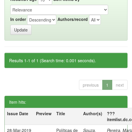
In order
Authors/record
Results 1-1 of 1 (Search time: 0.001 seconds).
previous
1
next
Item hits:
Issue Date
Preview
Title
Author(s)
???
itemlist.dc.
28-Mar-2019
Políticas de
Souza,
Pereira, Mar