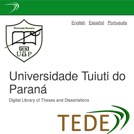
Skip
English
Español
Português
navigation
Universidade Tuiuti do
Paraná
Digital Library of Theses and Dissertations