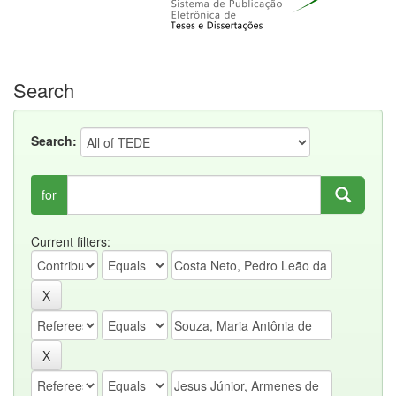
Search
Search:
for
Current filters: