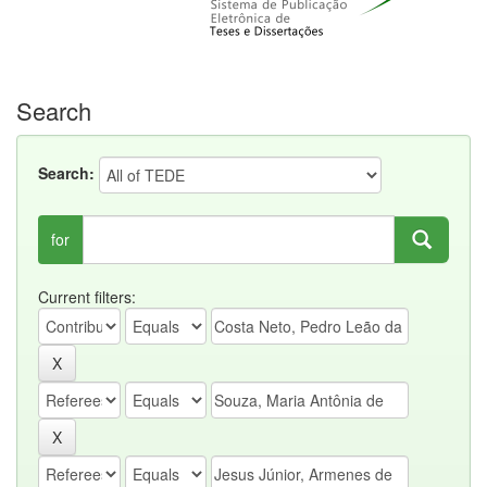
Search
Search:
for
Current filters: