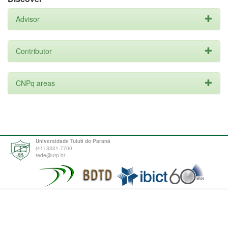
Advisor
Contributor
CNPq areas
Universidade Tuiuti do Paraná
(41) 3331-7700
tede@utp.br