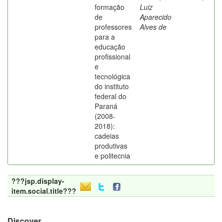
formação
Luiz
de
Aparecido
professores
Alves de
para a
educação
profissional
e
tecnológica
do instituto
federal do
Paraná
(2008-
2018):
cadeias
produtivas
e politecnia
???jsp.display-
item.social.title???
Discover