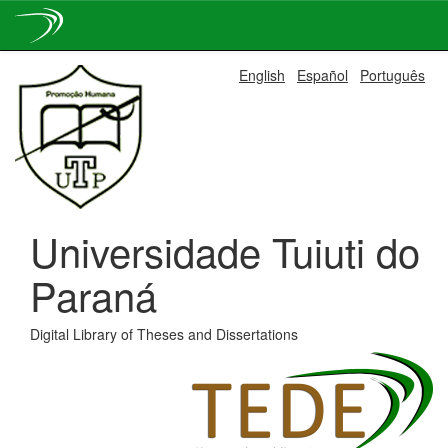
Skip
English
Español
Português
navigation
Universidade Tuiuti do
Paraná
Digital Library of Theses and Dissertations