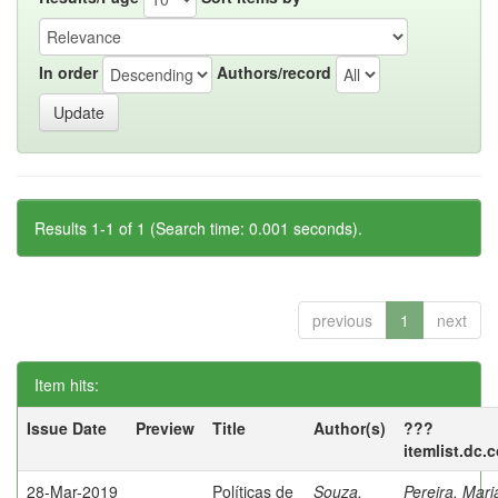
In order
Authors/record
Results 1-1 of 1 (Search time: 0.001 seconds).
previous
1
next
Item hits:
Issue Date
Preview
Title
Author(s)
???
itemlist.dc.
28-Mar-2019
Políticas de
Souza,
Pereira, Mar