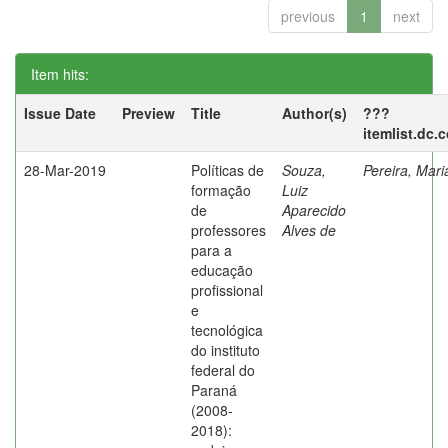
previous
1
next
Item hits:
Issue Date
Preview
Title
Author(s)
???
itemlist.dc.
28-Mar-2019
Políticas de
Souza,
Pereira, Mar
formação
Luiz
de
Aparecido
professores
Alves de
para a
educação
profissional
e
tecnológica
do instituto
federal do
Paraná
(2008-
2018):