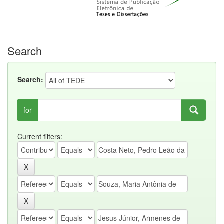
Search
Search:
for
Current filters: