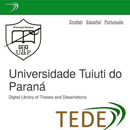
Skip
English
Español
Português
navigation
Universidade Tuiuti do
Paraná
Digital Library of Theses and Dissertations