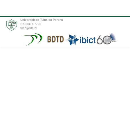
Universidade Tuiuti do Paraná
(41) 3331-7700
tede@utp.br