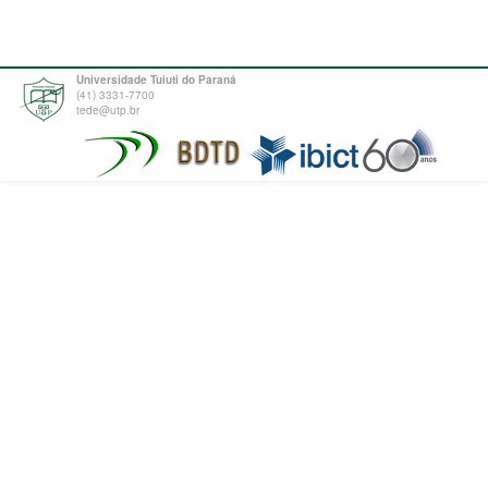
Universidade Tuiuti do Paraná
(41) 3331-7700
tede@utp.br