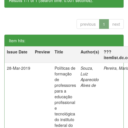
Results 1-1 of 1 (Search time: 0.001 seconds).
previous
1
next
Item hits:
Issue Date
Preview
Title
Author(s)
???
itemlist.dc.
28-Mar-2019
Políticas de
Souza,
Pereira, Mar
formação
Luiz
de
Aparecido
professores
Alves de
para a
educação
profissional
e
tecnológica
do instituto
federal do