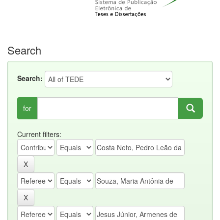
Search
Search:
for
Current filters: