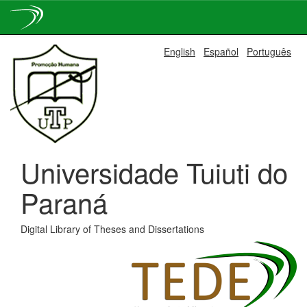
Skip
English
Español
Português
navigation
Universidade Tuiuti do
Paraná
Digital Library of Theses and Dissertations