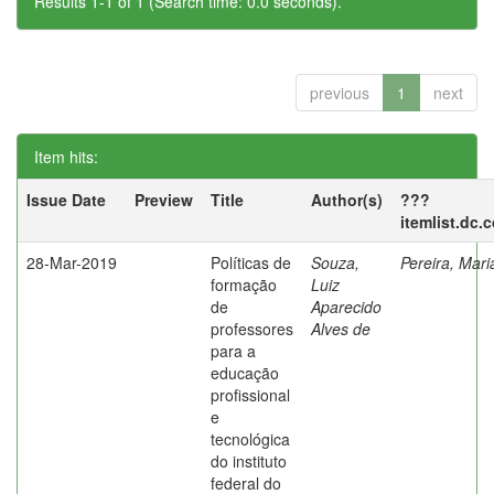
Results 1-1 of 1 (Search time: 0.0 seconds).
previous
1
next
Item hits:
Issue Date
Preview
Title
Author(s)
???
itemlist.dc.
28-Mar-2019
Políticas de
Souza,
Pereira, Mar
formação
Luiz
de
Aparecido
professores
Alves de
para a
educação
profissional
e
tecnológica
do instituto
federal do