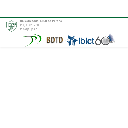
Universidade Tuiuti do Paraná
(41) 3331-7700
tede@utp.br