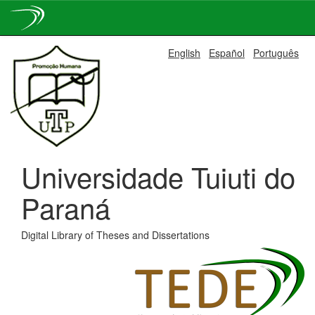
Skip
English
Español
Português
navigation
Universidade Tuiuti do
Paraná
Digital Library of Theses and Dissertations