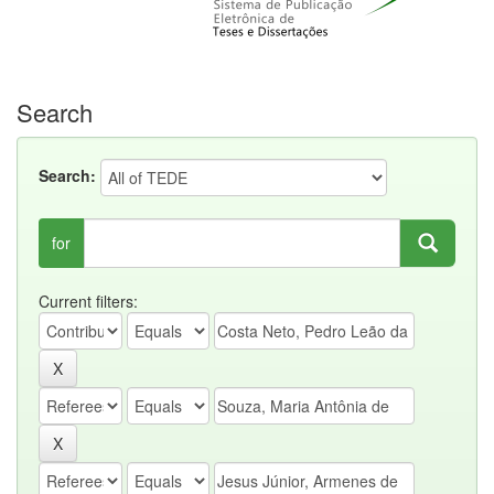
Search
Search:
for
Current filters: