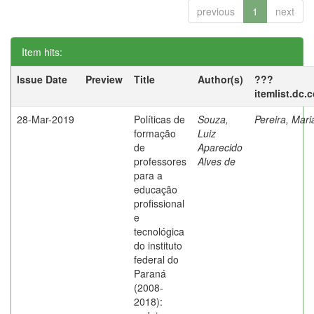
previous
1
next
Item hits:
Issue Date
Preview
Title
Author(s)
???
itemlist.dc.
28-Mar-2019
Políticas de
Souza,
Pereira, Mar
formação
Luiz
de
Aparecido
professores
Alves de
para a
educação
profissional
e
tecnológica
do instituto
federal do
Paraná
(2008-
2018):