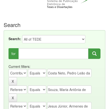
Search
Search:
for
Current filters: