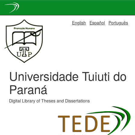
Skip
English
Español
Português
navigation
Universidade Tuiuti do
Paraná
Digital Library of Theses and Dissertations