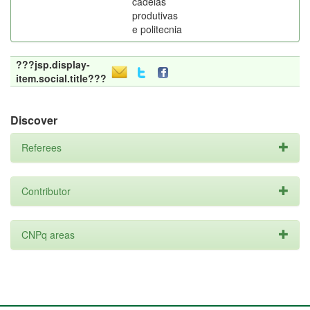
cadeias
produtivas
e politecnia
???jsp.display-
item.social.title???
Discover
Referees
Contributor
CNPq areas