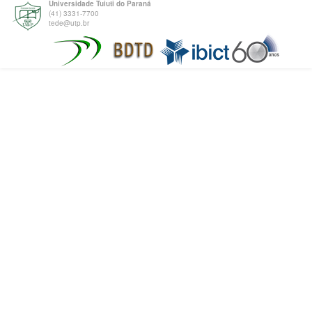
Universidade Tuiuti do Paraná
(41) 3331-7700
tede@utp.br