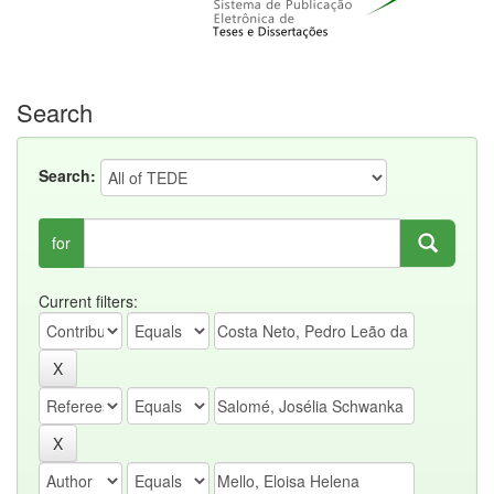
Search
Search:
for
Current filters: