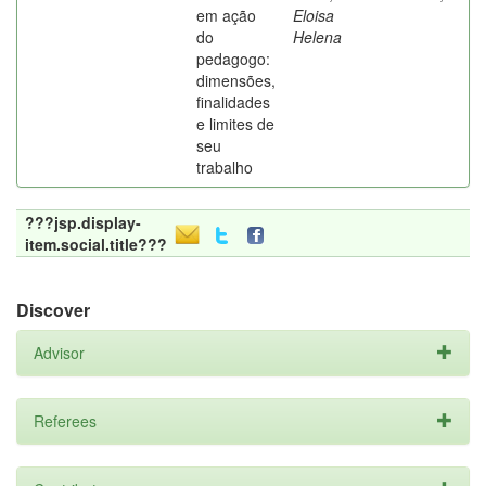
em ação
Eloisa
do
Helena
pedagogo:
dimensões,
finalidades
e limites de
seu
trabalho
???jsp.display-
item.social.title???
Discover
Advisor
Referees