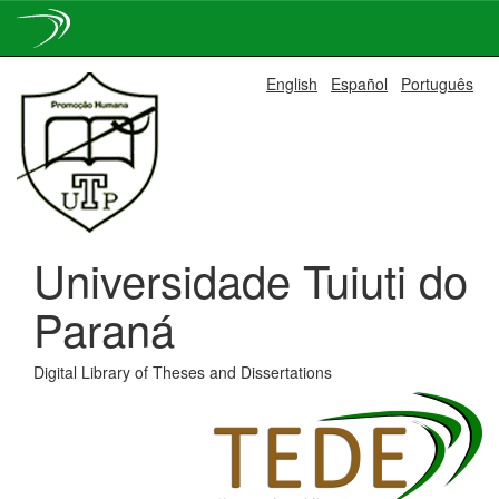
Skip
English
Español
Português
navigation
Universidade Tuiuti do
Paraná
Digital Library of Theses and Dissertations