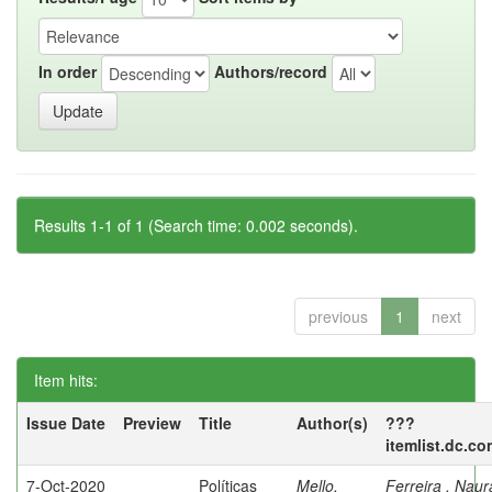
In order
Authors/record
Results 1-1 of 1 (Search time: 0.002 seconds).
previous
1
next
Item hits:
Issue Date
Preview
Title
Author(s)
???
itemlist.dc.co
7-Oct-2020
Políticas
Mello,
Ferreira , Nau