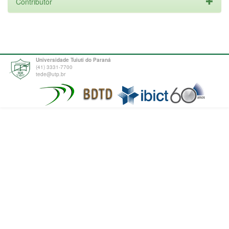
Contributor
Universidade Tuiuti do Paraná
(41) 3331-7700
tede@utp.br