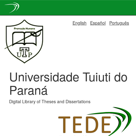
Skip
English
Español
Português
navigation
Universidade Tuiuti do
Paraná
Digital Library of Theses and Dissertations