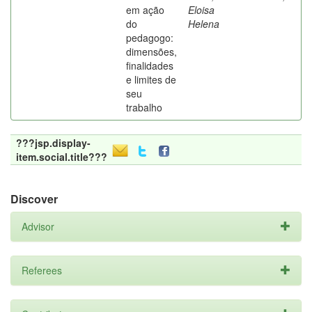
em ação
Eloisa
do
Helena
pedagogo:
dimensões,
finalidades
e limites de
seu
trabalho
???jsp.display-
item.social.title???
Discover
Advisor
Referees