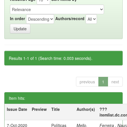
In order
Authors/record
Results 1-1 of 1 (Search time: 0.003 seconds).
previous
1
next
Item hits:
Issue Date
Preview
Title
Author(s)
???
itemlist.dc.co
7-Oct-2020
Políticas
Mello,
Ferreira , Nau