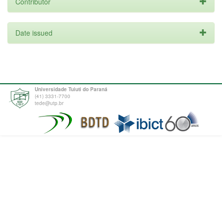
Contributor
Date issued
Universidade Tuiuti do Paraná
(41) 3331-7700
tede@utp.br