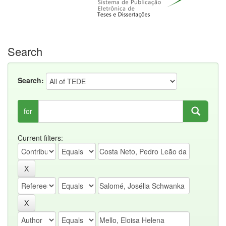
Search
Search:
for
Current filters: