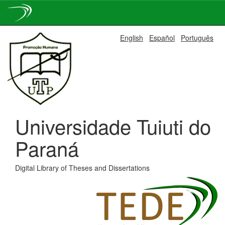
Skip
English
Español
Português
navigation
Universidade Tuiuti do
Paraná
Digital Library of Theses and Dissertations