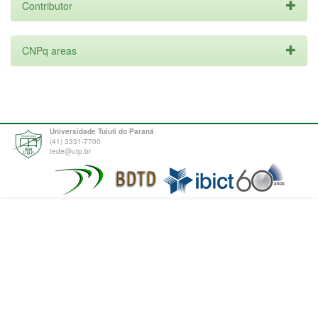
Contributor
CNPq areas
Universidade Tuiuti do Paraná
(41) 3331-7700
tede@utp.br