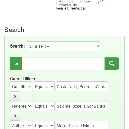
Search
Search:
for
Current filters: