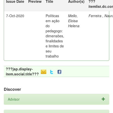
Issue Date
Preview
Title
Author(s)
???
itemlist.dc.co
7-Oct-2020
Políticas
Mello,
Ferreira , Nau
em ação
Eloisa
do
Helena
pedagogo:
dimensões,
finalidades
e limites de
seu
trabalho
???jsp.display-
item.social.title???
Discover
Advisor