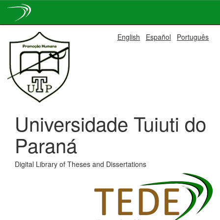
Skip
English
Español
Português
navigation
Universidade Tuiuti do
Paraná
Digital Library of Theses and Dissertations