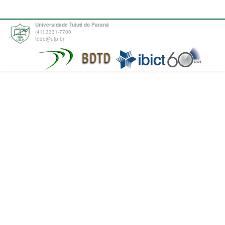
Universidade Tuiuti do Paraná
(41) 3331-7700
tede@utp.br