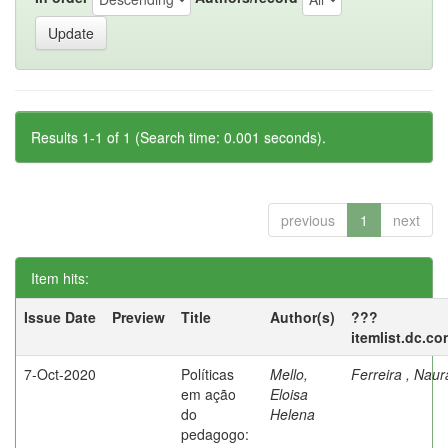
Results 1-1 of 1 (Search time: 0.001 seconds).
previous
1
next
Item hits:
Issue Date
Preview
Title
Author(s)
???
itemlist.dc.co
7-Oct-2020
Políticas
Mello,
Ferreira , Nau
em ação
Eloisa
do
Helena
pedagogo: