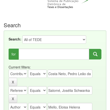
Search
Search:
for
Current filters: