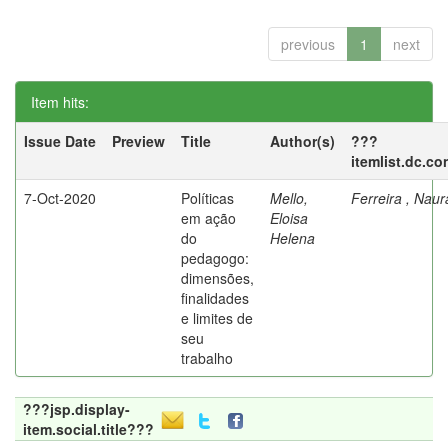
previous
1
next
Item hits:
Issue Date
Preview
Title
Author(s)
???
itemlist.dc.co
7-Oct-2020
Políticas
Mello,
Ferreira , Nau
em ação
Eloisa
do
Helena
pedagogo:
dimensões,
finalidades
e limites de
seu
trabalho
???jsp.display-
item.social.title???