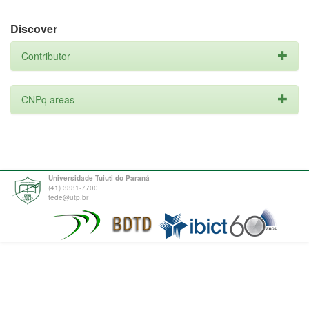
Discover
Contributor
CNPq areas
Universidade Tuiuti do Paraná
(41) 3331-7700
tede@utp.br