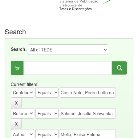
Search
Search:
for
Current filters: