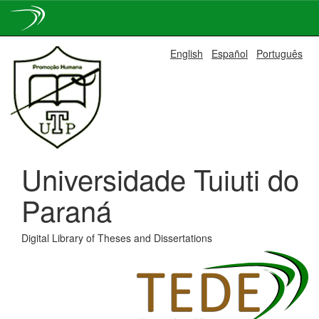
Skip
English
Español
Português
navigation
Universidade Tuiuti do
Paraná
Digital Library of Theses and Dissertations