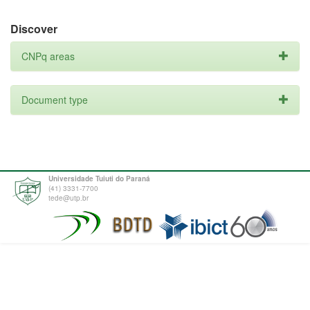
Discover
CNPq areas
Document type
Universidade Tuiuti do Paraná
(41) 3331-7700
tede@utp.br