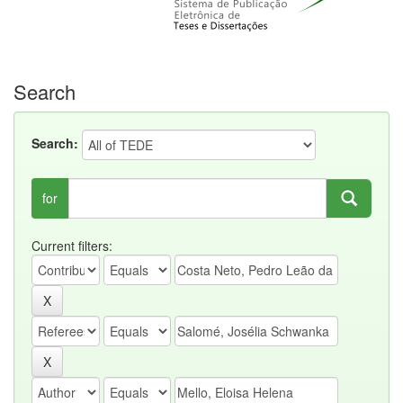
Search
Search:
for
Current filters: