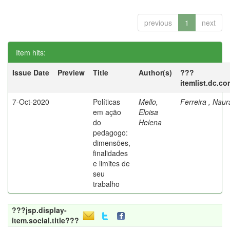
previous
1
next
Item hits:
Issue Date
Preview
Title
Author(s)
???
itemlist.dc.co
7-Oct-2020
Políticas
Mello,
Ferreira , Nau
em ação
Eloisa
do
Helena
pedagogo:
dimensões,
finalidades
e limites de
seu
trabalho
???jsp.display-
item.social.title???