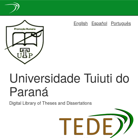
Skip
English
Español
Português
navigation
Universidade Tuiuti do
Paraná
Digital Library of Theses and Dissertations