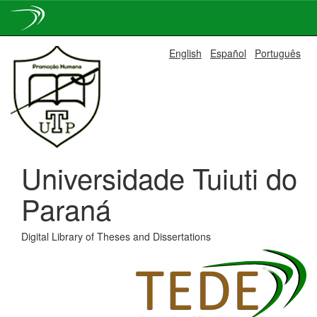
Skip
English
Español
Português
navigation
Universidade Tuiuti do
Paraná
Digital Library of Theses and Dissertations