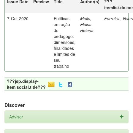
Issue Date
Preview
Title
Author(s)
???
itemlist.dc.co
7-Oct-2020
Políticas
Mello,
Ferreira , Nau
em ação
Eloisa
do
Helena
pedagogo:
dimensões,
finalidades
e limites de
seu
trabalho
???jsp.display-
item.social.title???
Discover
Advisor