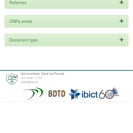
Referees
CNPq areas
Document type
Universidade Tuiuti do Paraná
(41) 3331-7700
tede@utp.br