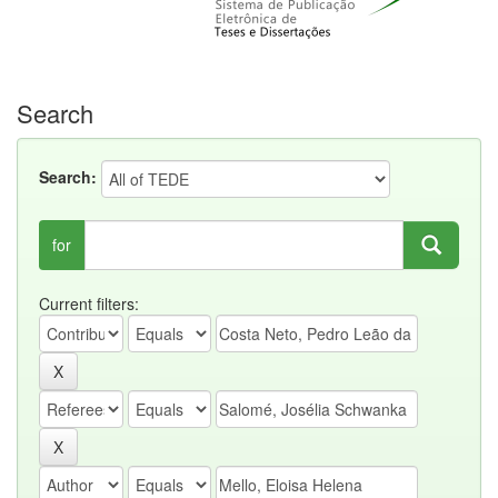
Search
Search:
for
Current filters: