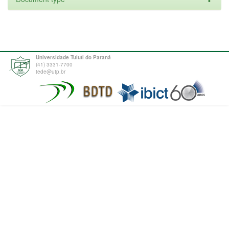
Universidade Tuiuti do Paraná
(41) 3331-7700
tede@utp.br