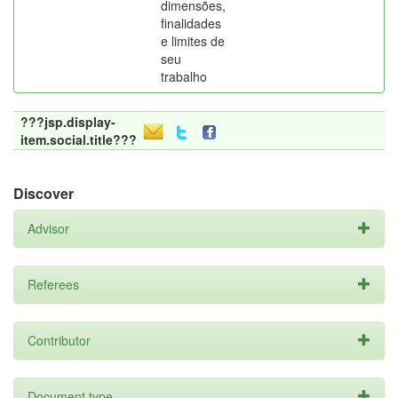
dimensões,
finalidades
e limites de
seu
trabalho
???jsp.display-
item.social.title???
Discover
Advisor
Referees
Contributor
Document type