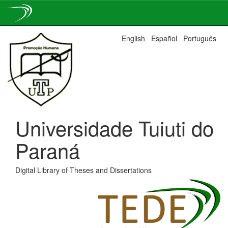
Skip
English
Español
Português
navigation
Universidade Tuiuti do
Paraná
Digital Library of Theses and Dissertations