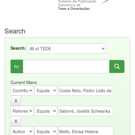
Search
Search:
for
Current filters: