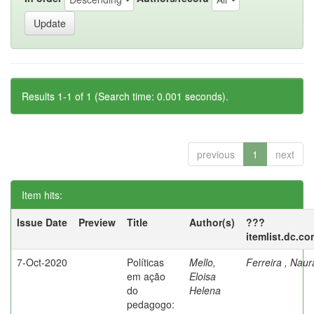
Results 1-1 of 1 (Search time: 0.001 seconds).
previous
1
next
Item hits:
Issue Date
Preview
Title
Author(s)
???
itemlist.dc.co
7-Oct-2020
Políticas
Mello,
Ferreira , Nau
em ação
Eloisa
do
Helena
pedagogo: