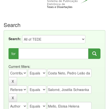
Search
Search:
for
Current filters: