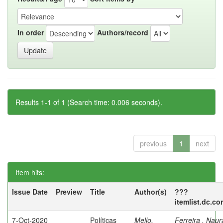
In order
Authors/record
Results 1-1 of 1 (Search time: 0.006 seconds).
previous
1
next
Item hits:
Issue Date
Preview
Title
Author(s)
???
itemlist.dc.co
7-Oct-2020
Políticas
Mello,
Ferreira , Nau