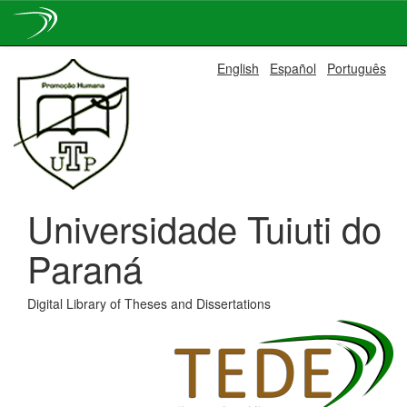
Skip
English
Español
Português
navigation
Universidade Tuiuti do
Paraná
Digital Library of Theses and Dissertations