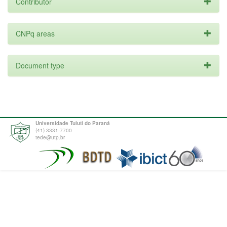
Contributor
CNPq areas
Document type
Universidade Tuiuti do Paraná
(41) 3331-7700
tede@utp.br