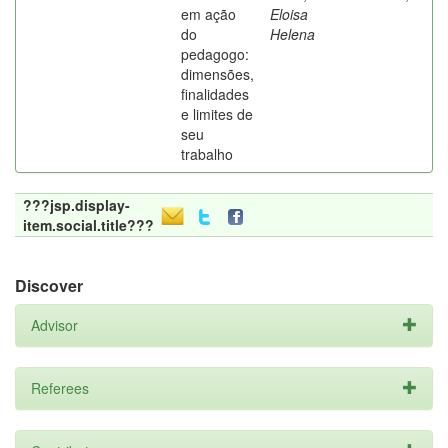
em ação
Eloisa
do
Helena
pedagogo:
dimensões,
finalidades
e limites de
seu
trabalho
???jsp.display-
item.social.title???
Discover
Advisor
Referees