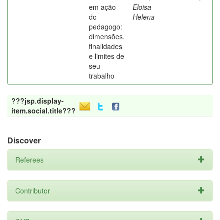
em ação
Eloisa
do
Helena
pedagogo:
dimensões,
finalidades
e limites de
seu
trabalho
???jsp.display-
item.social.title???
Discover
Referees
Contributor