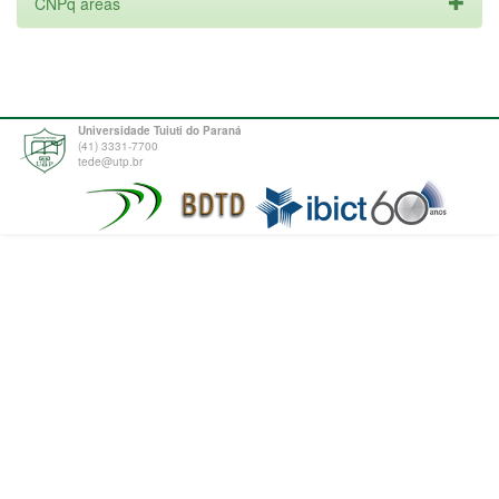
CNPq areas
Universidade Tuiuti do Paraná
(41) 3331-7700
tede@utp.br