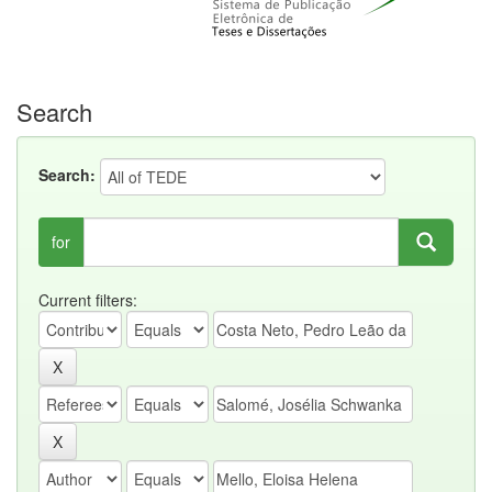
Search
Search:
for
Current filters: