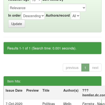
In order
Authors/record
Results 1-1 of 1 (Search time: 0.001 seconds).
previous
1
next
Item hits:
Issue Date
Preview
Title
Author(s)
???
itemlist.dc.co
7-Oct-2020
Políticas
Mello,
Ferreira , Nau