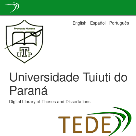
Skip
English
Español
Português
navigation
Universidade Tuiuti do
Paraná
Digital Library of Theses and Dissertations