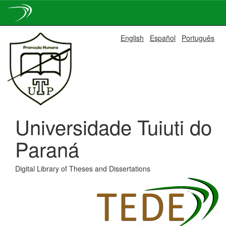
Skip
English
Español
Português
navigation
Universidade Tuiuti do
Paraná
Digital Library of Theses and Dissertations