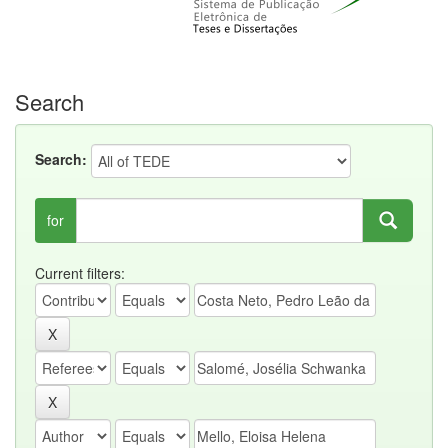
Search
Search:
for
Current filters: