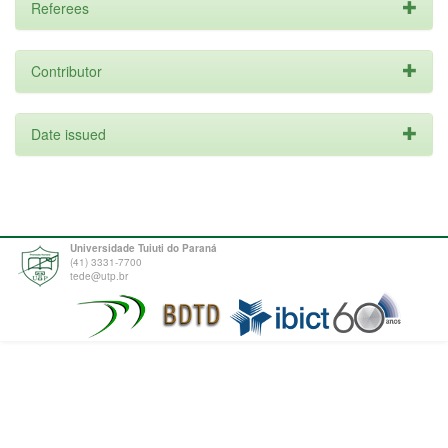
Referees
Contributor
Date issued
Universidade Tuiuti do Paraná
(41) 3331-7700
tede@utp.br