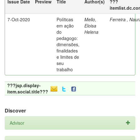
Issue Date
Preview
Title
Author(s)
???
itemlist.dc.co
7-Oct-2020
Políticas
Mello,
Ferreira , Nau
em ação
Eloisa
do
Helena
pedagogo:
dimensões,
finalidades
e limites de
seu
trabalho
???jsp.display-
item.social.title???
Discover
Advisor