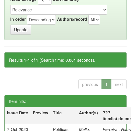
In order
Authors/record
Results 1-1 of 1 (Search time: 0.001 seconds).
previous
1
next
Item hits:
Issue Date
Preview
Title
Author(s)
???
itemlist.dc.co
7-Oct-2020
Políticas
Mello,
Ferreira , Nau