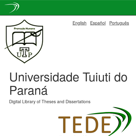
Skip
English
Español
Português
navigation
Universidade Tuiuti do
Paraná
Digital Library of Theses and Dissertations