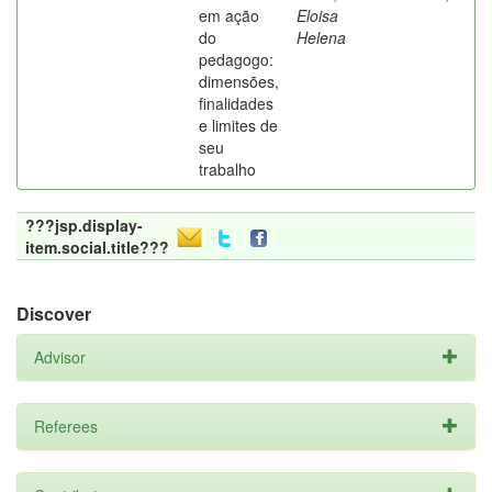
em ação
Eloisa
do
Helena
pedagogo:
dimensões,
finalidades
e limites de
seu
trabalho
???jsp.display-
item.social.title???
Discover
Advisor
Referees