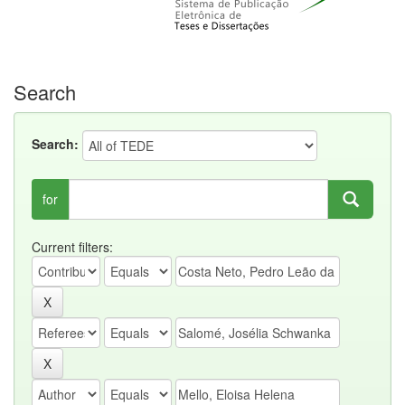
Search
Search:
for
Current filters: