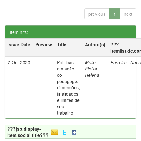
previous
1
next
Item hits:
Issue Date
Preview
Title
Author(s)
???
itemlist.dc.co
7-Oct-2020
Políticas
Mello,
Ferreira , Nau
em ação
Eloisa
do
Helena
pedagogo:
dimensões,
finalidades
e limites de
seu
trabalho
???jsp.display-
item.social.title???