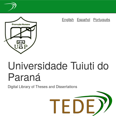
Skip
English
Español
Português
navigation
Universidade Tuiuti do
Paraná
Digital Library of Theses and Dissertations