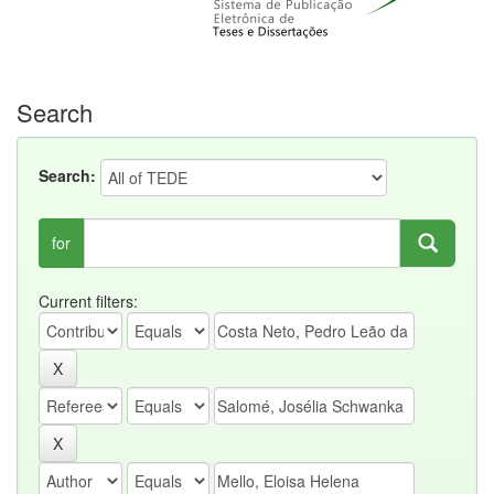
Search
Search:
for
Current filters: