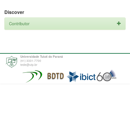
Discover
Contributor
Universidade Tuiuti do Paraná
(41) 3331-7700
tede@utp.br