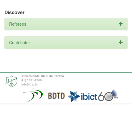
Discover
Referees
Contributor
Universidade Tuiuti do Paraná
(41) 3331-7700
tede@utp.br