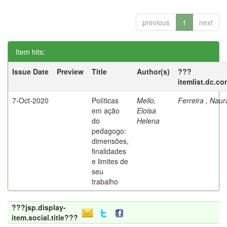
previous
1
next
Item hits:
Issue Date
Preview
Title
Author(s)
???
itemlist.dc.co
7-Oct-2020
Políticas
Mello,
Ferreira , Nau
em ação
Eloisa
do
Helena
pedagogo:
dimensões,
finalidades
e limites de
seu
trabalho
???jsp.display-
item.social.title???