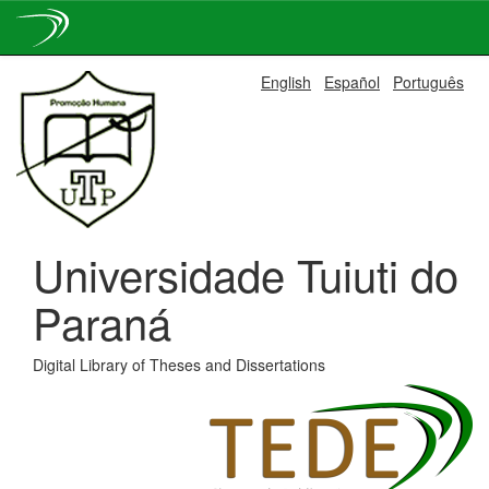
Skip
English
Español
Português
navigation
Universidade Tuiuti do
Paraná
Digital Library of Theses and Dissertations