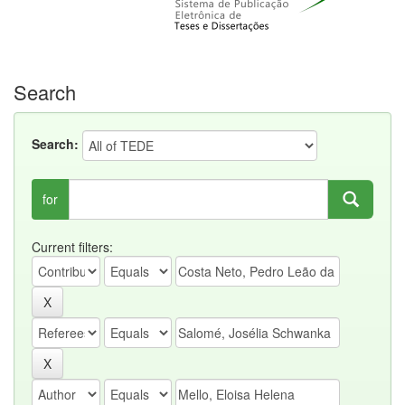
Search
Search:
for
Current filters: