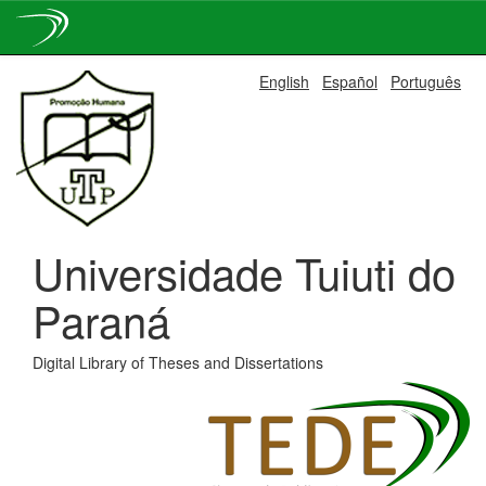
Skip
English
Español
Português
navigation
Universidade Tuiuti do
Paraná
Digital Library of Theses and Dissertations