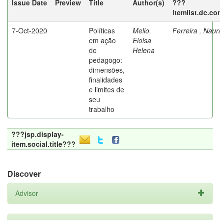
Issue Date
Preview
Title
Author(s)
???
itemlist.dc.co
7-Oct-2020
Políticas
Mello,
Ferreira , Nau
em ação
Eloisa
do
Helena
pedagogo:
dimensões,
finalidades
e limites de
seu
trabalho
???jsp.display-
item.social.title???
Discover
Advisor