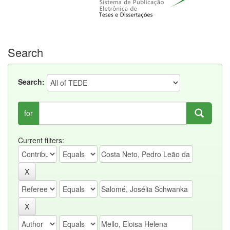
Search
Search:
for
Current filters: