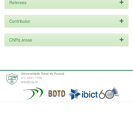
Referees
Contributor
CNPq areas
Universidade Tuiuti do Paraná
(41) 3331-7700
tede@utp.br