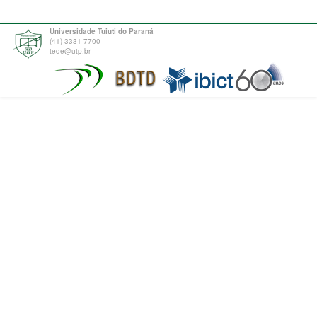
Universidade Tuiuti do Paraná
(41) 3331-7700
tede@utp.br