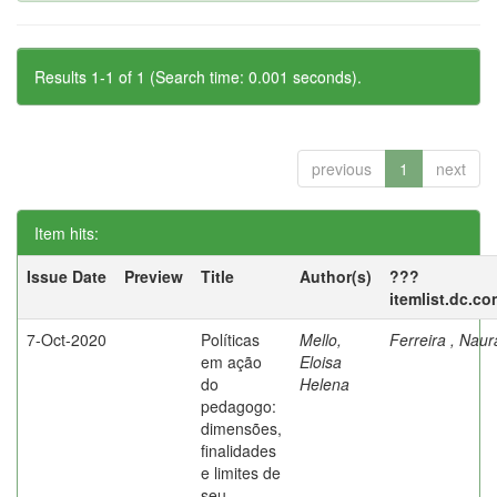
Results 1-1 of 1 (Search time: 0.001 seconds).
previous
1
next
Item hits:
Issue Date
Preview
Title
Author(s)
???
itemlist.dc.co
7-Oct-2020
Políticas
Mello,
Ferreira , Nau
em ação
Eloisa
do
Helena
pedagogo:
dimensões,
finalidades
e limites de
seu