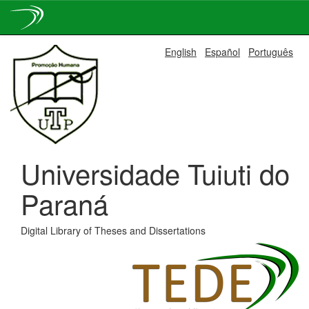
Skip
English
Español
Português
navigation
Universidade Tuiuti do
Paraná
Digital Library of Theses and Dissertations