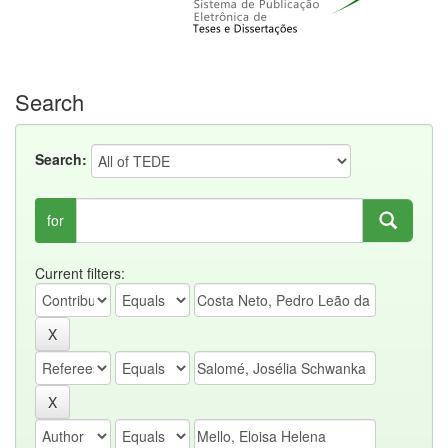
Search
Search:
for
Current filters: