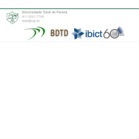
Universidade Tuiuti do Paraná
(41) 3331-7700
tede@utp.br