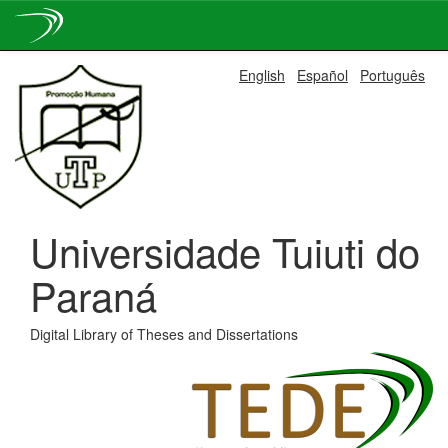
Skip
English
Español
Português
navigation
Universidade Tuiuti do
Paraná
Digital Library of Theses and Dissertations