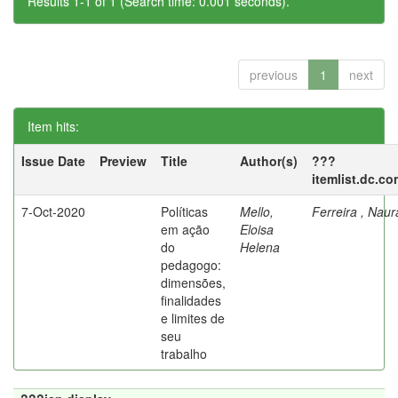
Results 1-1 of 1 (Search time: 0.001 seconds).
previous
1
next
Item hits:
Issue Date
Preview
Title
Author(s)
???
itemlist.dc.co
7-Oct-2020
Políticas
Mello,
Ferreira , Nau
em ação
Eloisa
do
Helena
pedagogo:
dimensões,
finalidades
e limites de
seu
trabalho