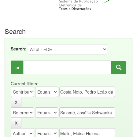
Search
Search:
for
Current filters: