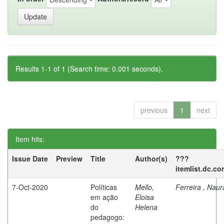
Results 1-1 of 1 (Search time: 0.001 seconds).
previous
1
next
Item hits:
Issue Date
Preview
Title
Author(s)
???
itemlist.dc.co
7-Oct-2020
Políticas
Mello,
Ferreira , Nau
em ação
Eloisa
do
Helena
pedagogo: