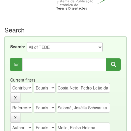
Search
Search:
for
Current filters: