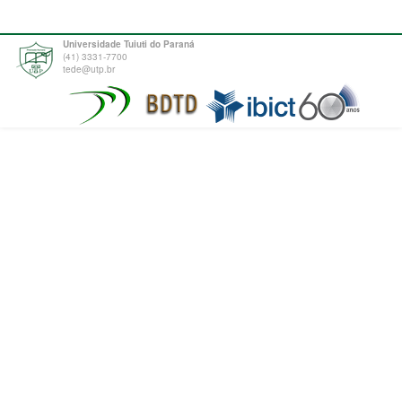
Universidade Tuiuti do Paraná
(41) 3331-7700
tede@utp.br