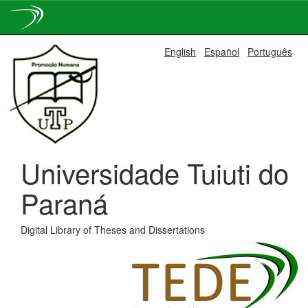
Skip
English
Español
Português
navigation
Universidade Tuiuti do
Paraná
Digital Library of Theses and Dissertations