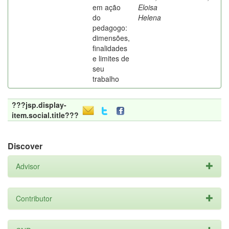
em ação
Eloisa
do
Helena
pedagogo:
dimensões,
finalidades
e limites de
seu
trabalho
???jsp.display-
item.social.title???
Discover
Advisor
Contributor