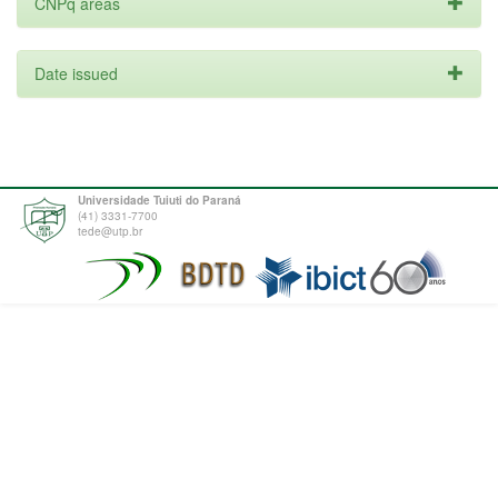
CNPq areas
Date issued
Universidade Tuiuti do Paraná
(41) 3331-7700
tede@utp.br