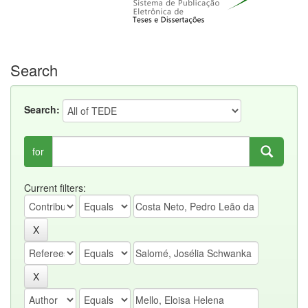
Search
Search:
for
Current filters: