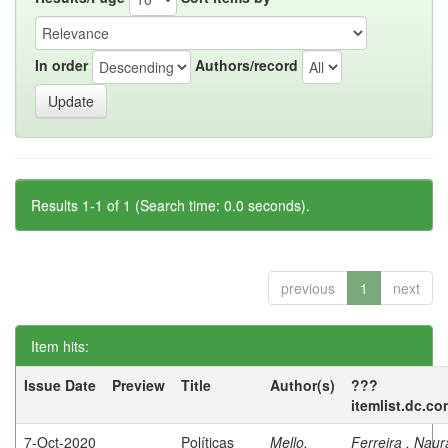
In order
Authors/record
Results 1-1 of 1 (Search time: 0.0 seconds).
previous
1
next
Item hits:
Issue Date
Preview
Title
Author(s)
???
itemlist.dc.co
7-Oct-2020
Políticas
Mello,
Ferreira , Nau