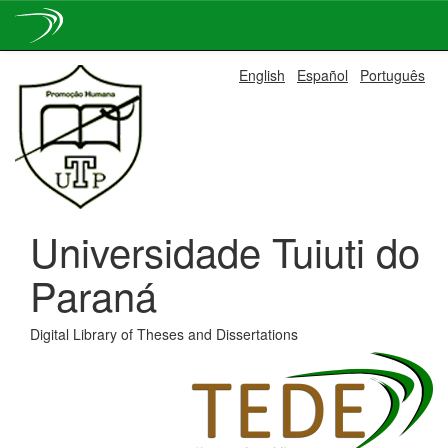
Skip
English
Español
Português
navigation
Universidade Tuiuti do
Paraná
Digital Library of Theses and Dissertations