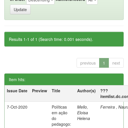
Results 1-1 of 1 (Search time: 0.001 seconds).
previous
1
next
Item hits:
Issue Date
Preview
Title
Author(s)
???
itemlist.dc.co
7-Oct-2020
Políticas
Mello,
Ferreira , Nau
em ação
Eloisa
do
Helena
pedagogo: