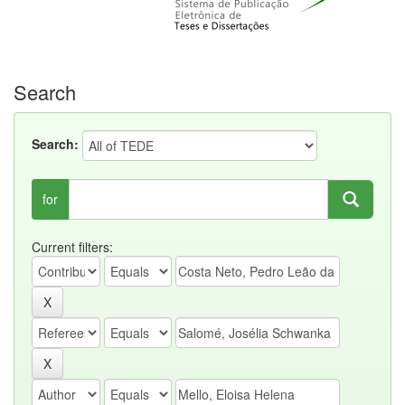
Search
Search:
for
Current filters: