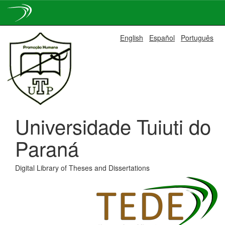
Skip
English
Español
Português
navigation
Universidade Tuiuti do
Paraná
Digital Library of Theses and Dissertations