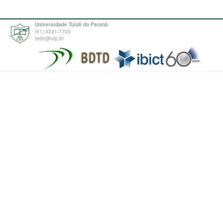
Universidade Tuiuti do Paraná
(41) 3331-7700
tede@utp.br