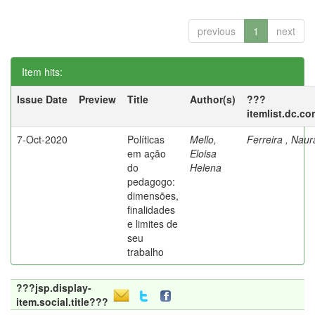
previous
1
next
Item hits:
Issue Date
Preview
Title
Author(s)
???
itemlist.dc.co
7-Oct-2020
Políticas
Mello,
Ferreira , Nau
em ação
Eloisa
do
Helena
pedagogo:
dimensões,
finalidades
e limites de
seu
trabalho
???jsp.display-
item.social.title???