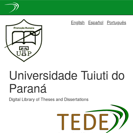
Skip
English
Español
Português
navigation
Universidade Tuiuti do
Paraná
Digital Library of Theses and Dissertations