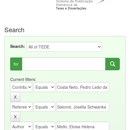
Search
Search:
for
Current filters: