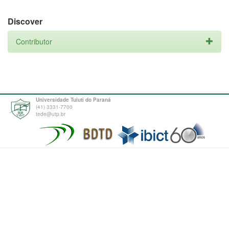
Discover
Contributor
Universidade Tuiuti do Paraná
(41) 3331-7700
tede@utp.br