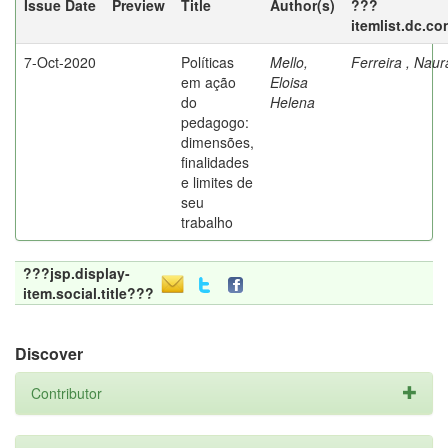
Issue Date
Preview
Title
Author(s)
???
itemlist.dc.co
7-Oct-2020
Políticas
Mello,
Ferreira , Nau
em ação
Eloisa
do
Helena
pedagogo:
dimensões,
finalidades
e limites de
seu
trabalho
???jsp.display-
item.social.title???
Discover
Contributor