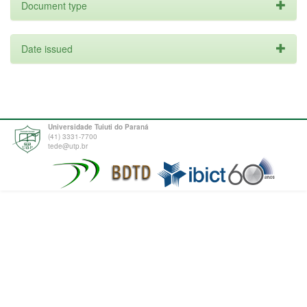
Document type
Date issued
Universidade Tuiuti do Paraná
(41) 3331-7700
tede@utp.br