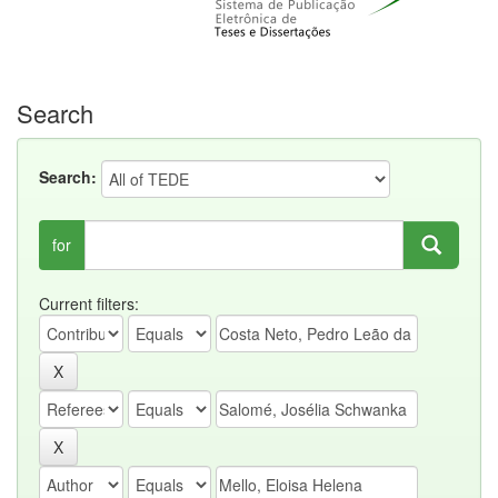
Search
Search:
for
Current filters: