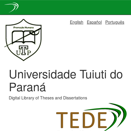
Skip
English
Español
Português
navigation
Universidade Tuiuti do
Paraná
Digital Library of Theses and Dissertations