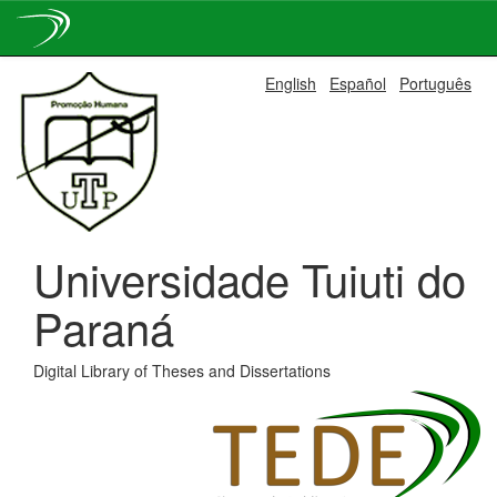
Skip
English
Español
Português
navigation
Universidade Tuiuti do
Paraná
Digital Library of Theses and Dissertations