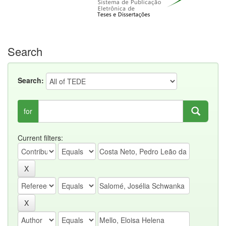
Search
Search:
for
Current filters: