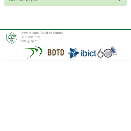
Universidade Tuiuti do Paraná
(41) 3331-7700
tede@utp.br