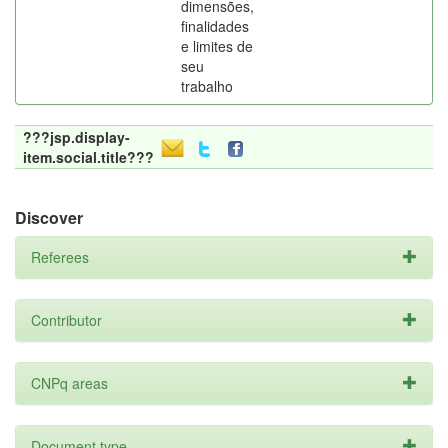
dimensões,
finalidades
e limites de
seu
trabalho
???jsp.display-
item.social.title???
Discover
Referees
Contributor
CNPq areas
Document type