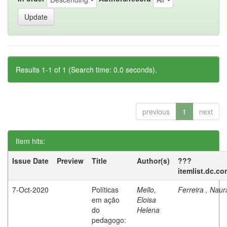
Results 1-1 of 1 (Search time: 0.0 seconds).
previous
1
next
Item hits:
Issue Date
Preview
Title
Author(s)
???
itemlist.dc.co
7-Oct-2020
Políticas
Mello,
Ferreira , Nau
em ação
Eloisa
do
Helena
pedagogo: