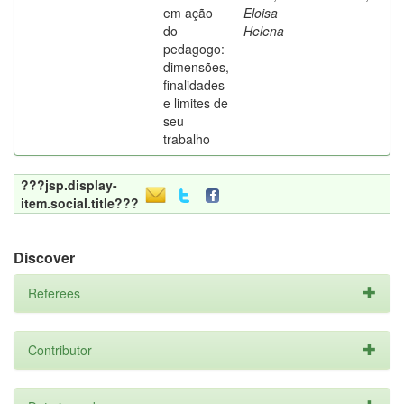
em ação
Eloisa
do
Helena
pedagogo:
dimensões,
finalidades
e limites de
seu
trabalho
???jsp.display-
item.social.title???
Discover
Referees
Contributor