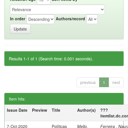
In order
Authors/record
Results 1-1 of 1 (Search time: 0.001 seconds).
previous
1
next
Item hits:
Issue Date
Preview
Title
Author(s)
???
itemlist.dc.co
7-Oct-2020
Políticas
Mello,
Ferreira , Nau