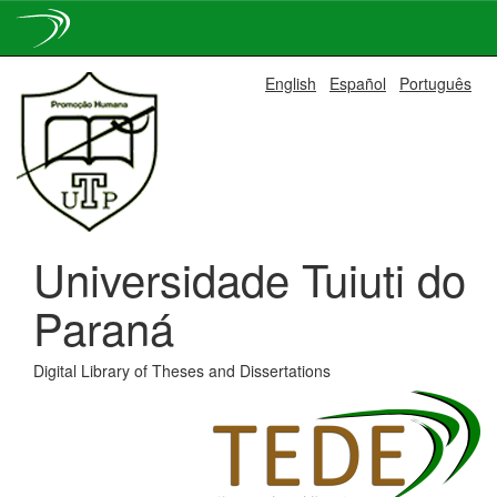
Skip
English
Español
Português
navigation
Universidade Tuiuti do
Paraná
Digital Library of Theses and Dissertations