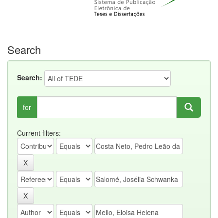
Search
Search:
for
Current filters: