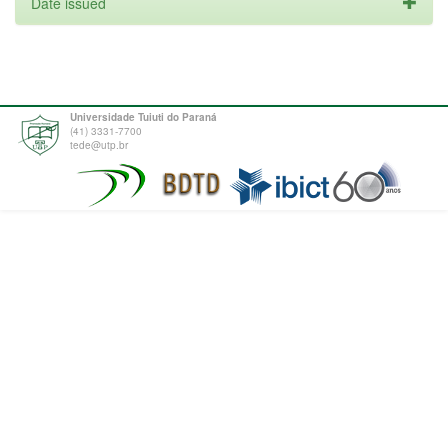
Date issued
Universidade Tuiuti do Paraná
(41) 3331-7700
tede@utp.br