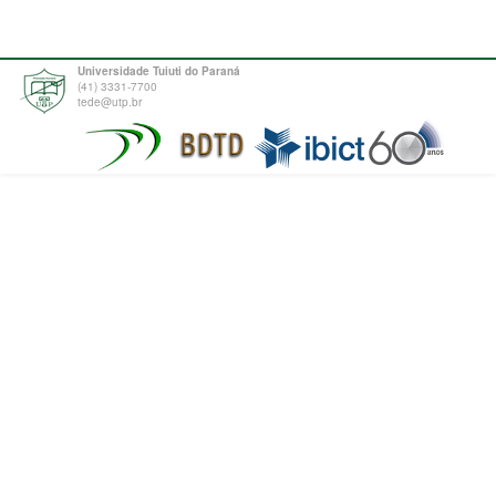
Universidade Tuiuti do Paraná
(41) 3331-7700
tede@utp.br