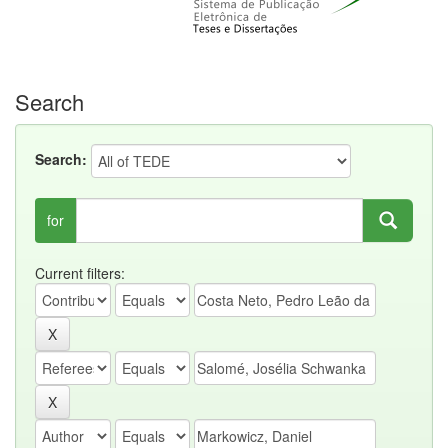
Search
Search:
for
Current filters: