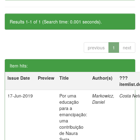
Results 1-1 of 1 (Search time: 0.001 seconds).
previous
1
next
Item hits:
Issue Date
Preview
Title
Author(s)
???
itemlist.
17-Jun-2019
Por uma
Markowicz,
Costa Net
educação
Daniel
para a
emancipação:
uma
contribuição
de Naura
Syria