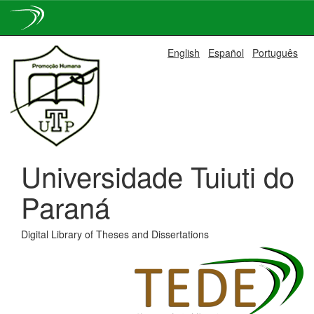
Skip
English
Español
Português
navigation
Universidade Tuiuti do
Paraná
Digital Library of Theses and Dissertations