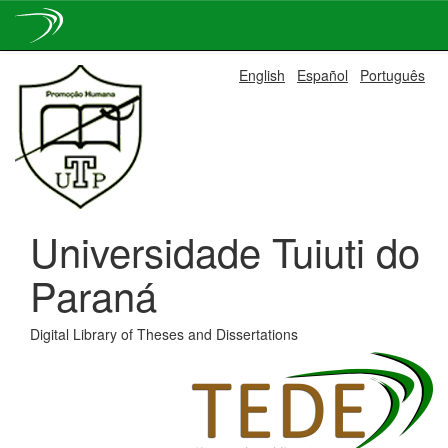
Skip
English
Español
Português
navigation
Universidade Tuiuti do
Paraná
Digital Library of Theses and Dissertations