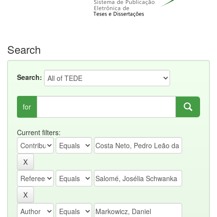
Search
Search:
for
Current filters: