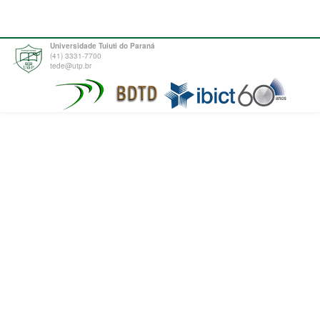
Universidade Tuiuti do Paraná
(41) 3331-7700
tede@utp.br