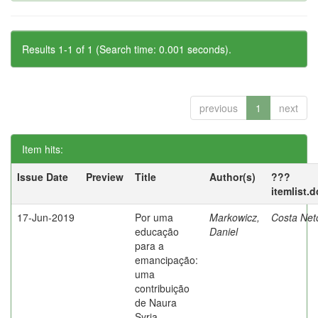
Results 1-1 of 1 (Search time: 0.001 seconds).
previous
1
next
Item hits:
Issue Date
Preview
Title
Author(s)
???
itemlist.
17-Jun-2019
Por uma
Markowicz,
Costa Net
educação
Daniel
para a
emancipação:
uma
contribuição
de Naura
Syria