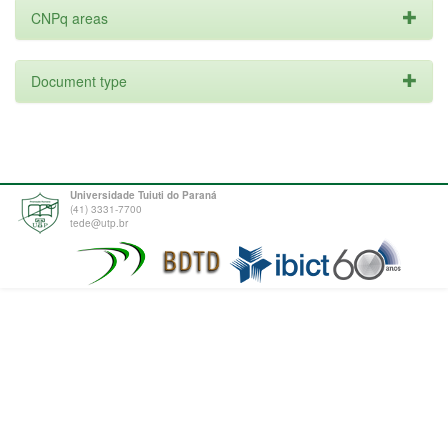
CNPq areas
Document type
Universidade Tuiuti do Paraná
(41) 3331-7700
tede@utp.br