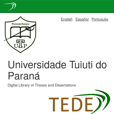
Skip
English
Español
Português
navigation
Universidade Tuiuti do
Paraná
Digital Library of Theses and Dissertations