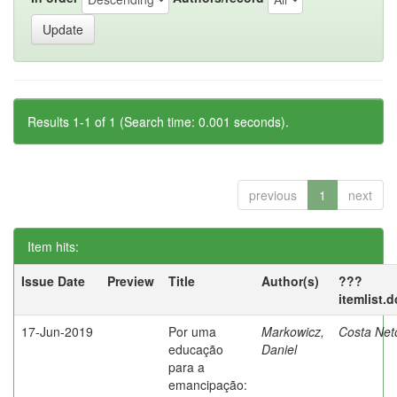
Results 1-1 of 1 (Search time: 0.001 seconds).
previous
1
next
Item hits:
Issue Date
Preview
Title
Author(s)
???
itemlist.
17-Jun-2019
Por uma
Markowicz,
Costa Net
educação
Daniel
para a
emancipação: