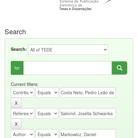
Search
Search:
for
Current filters: