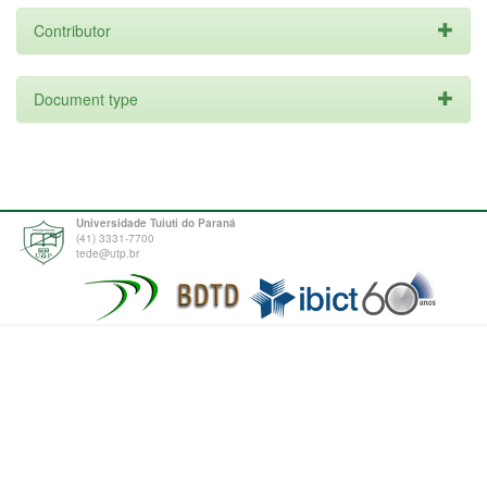
Contributor
Document type
Universidade Tuiuti do Paraná
(41) 3331-7700
tede@utp.br