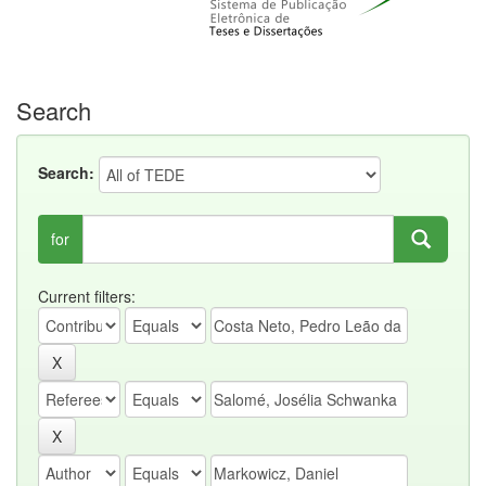
Search
Search:
for
Current filters: