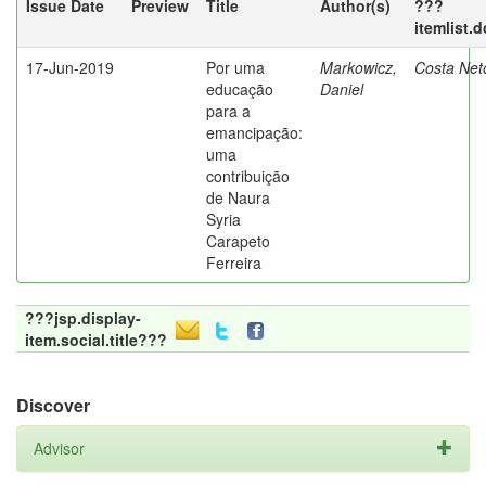
Issue Date
Preview
Title
Author(s)
???
itemlist.
17-Jun-2019
Por uma
Markowicz,
Costa Net
educação
Daniel
para a
emancipação:
uma
contribuição
de Naura
Syria
Carapeto
Ferreira
???jsp.display-
item.social.title???
Discover
Advisor