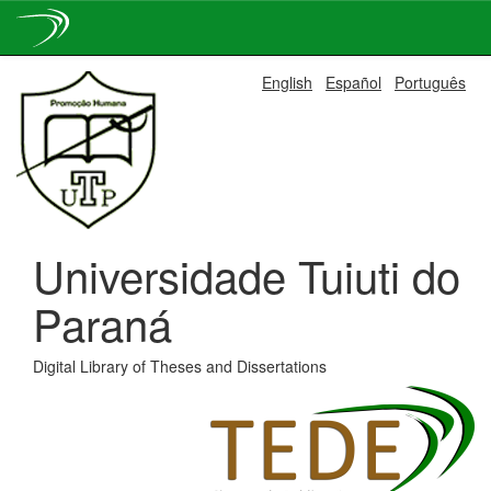
Skip
English
Español
Português
navigation
Universidade Tuiuti do
Paraná
Digital Library of Theses and Dissertations