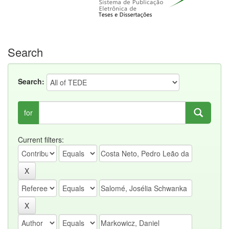
Search
Search:
for
Current filters: