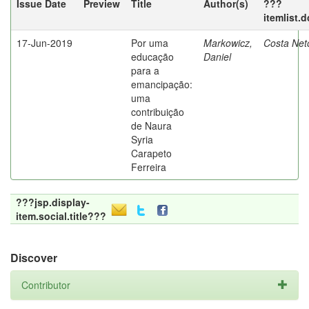
Issue Date
Preview
Title
Author(s)
???
itemlist.
17-Jun-2019
Por uma
Markowicz,
Costa Net
educação
Daniel
para a
emancipação:
uma
contribuição
de Naura
Syria
Carapeto
Ferreira
???jsp.display-
item.social.title???
Discover
Contributor