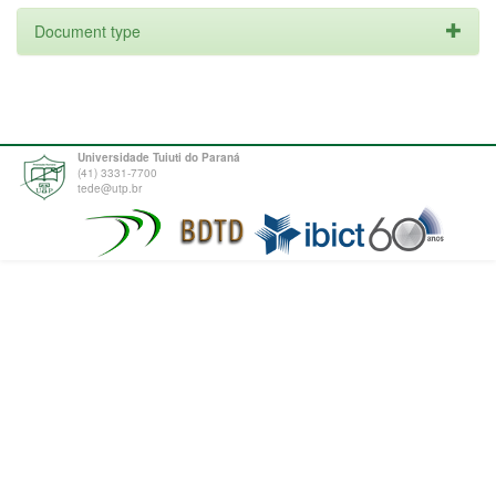
Document type
Universidade Tuiuti do Paraná
(41) 3331-7700
tede@utp.br