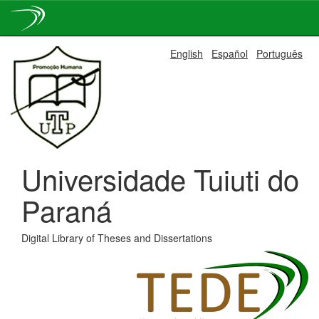
Skip
English
Español
Português
navigation
Universidade Tuiuti do
Paraná
Digital Library of Theses and Dissertations