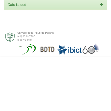
Date issued
Universidade Tuiuti do Paraná
(41) 3331-7700
tede@utp.br