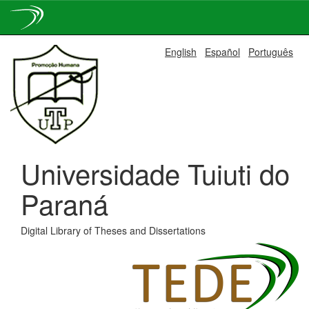
Skip
English
Español
Português
navigation
Universidade Tuiuti do
Paraná
Digital Library of Theses and Dissertations