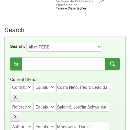
Search
Search:
for
Current filters: