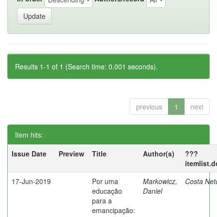
Results 1-1 of 1 (Search time: 0.001 seconds).
previous
1
next
Item hits:
Issue Date
Preview
Title
Author(s)
???
itemlist.
17-Jun-2019
Por uma
Markowicz,
Costa Net
educação
Daniel
para a
emancipação: