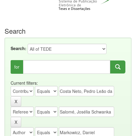
Search
Search:
for
Current filters: