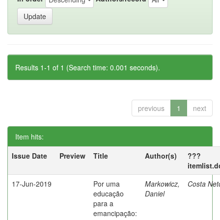
Results 1-1 of 1 (Search time: 0.001 seconds).
previous
1
next
Item hits:
Issue Date
Preview
Title
Author(s)
???
itemlist.
17-Jun-2019
Por uma
Markowicz,
Costa Net
educação
Daniel
para a
emancipação: