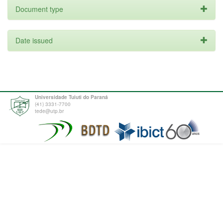
Document type
Date issued
Universidade Tuiuti do Paraná
(41) 3331-7700
tede@utp.br