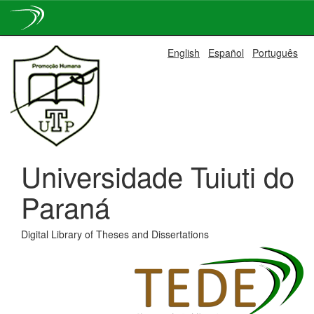
Skip
English
Español
Português
navigation
Universidade Tuiuti do
Paraná
Digital Library of Theses and Dissertations