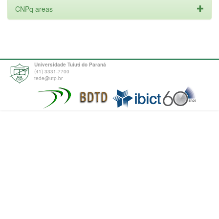
CNPq areas
Universidade Tuiuti do Paraná
(41) 3331-7700
tede@utp.br