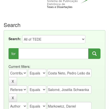
Search
Search:
for
Current filters: