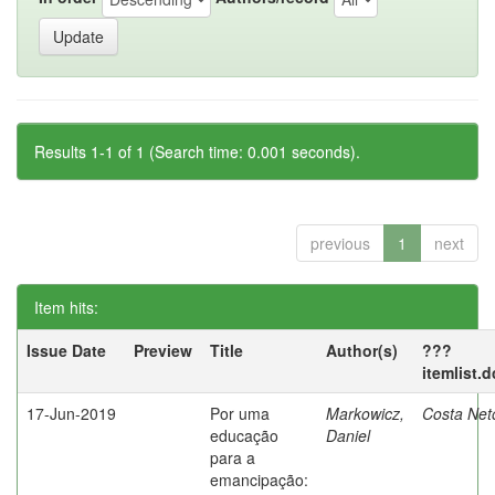
Results 1-1 of 1 (Search time: 0.001 seconds).
previous
1
next
Item hits:
Issue Date
Preview
Title
Author(s)
???
itemlist.
17-Jun-2019
Por uma
Markowicz,
Costa Net
educação
Daniel
para a
emancipação: