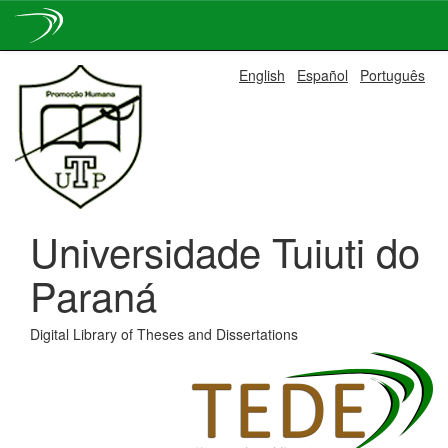
Skip
English
Español
Português
navigation
Universidade Tuiuti do
Paraná
Digital Library of Theses and Dissertations