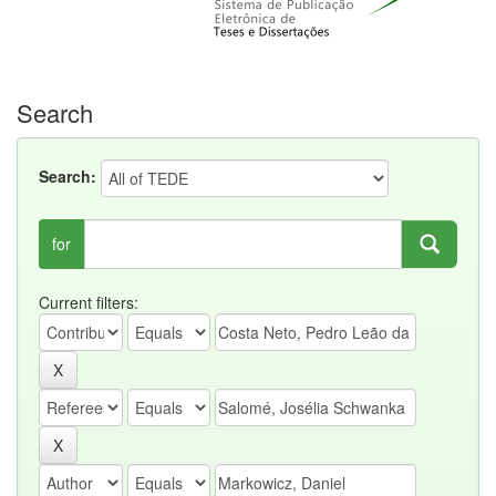
Search
Search:
for
Current filters: