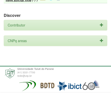
item.social.title???
Discover
Contributor
CNPq areas
Universidade Tuiuti do Paraná
(41) 3331-7700
tede@utp.br