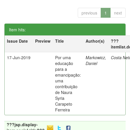
previous
1
next
Item hits:
Issue Date
Preview
Title
Author(s)
???
itemlist.
17-Jun-2019
Por uma
Markowicz,
Costa Net
educação
Daniel
para a
emancipação:
uma
contribuição
de Naura
Syria
Carapeto
Ferreira
???jsp.display-