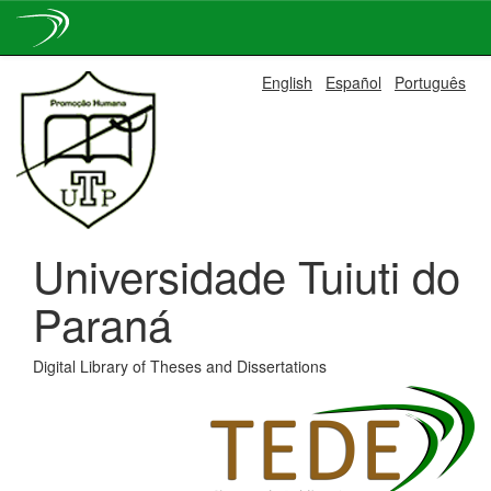
Skip
English
Español
Português
navigation
Universidade Tuiuti do
Paraná
Digital Library of Theses and Dissertations