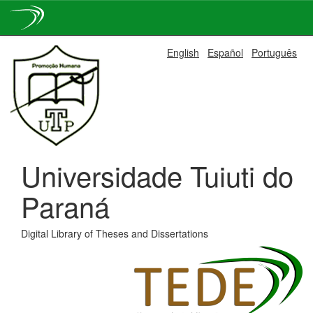
Skip
English
Español
Português
navigation
Universidade Tuiuti do
Paraná
Digital Library of Theses and Dissertations