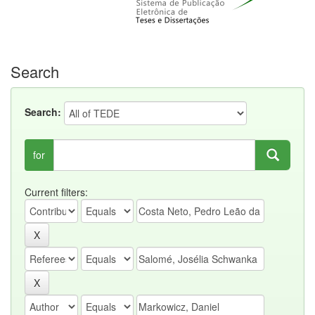
Search
Search:
for
Current filters: