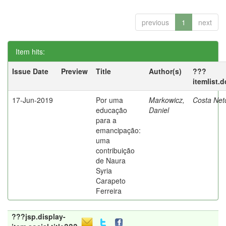
previous
1
next
Item hits:
Issue Date
Preview
Title
Author(s)
???
itemlist.
17-Jun-2019
Por uma
Markowicz,
Costa Net
educação
Daniel
para a
emancipação:
uma
contribuição
de Naura
Syria
Carapeto
Ferreira
???jsp.display-