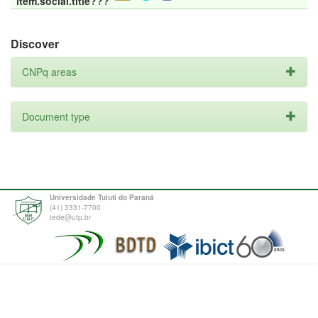
item.social.title???
Discover
CNPq areas
Document type
Universidade Tuiuti do Paraná
(41) 3331-7700
tede@utp.br