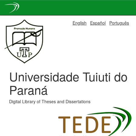
Skip
English
Español
Português
navigation
Universidade Tuiuti do
Paraná
Digital Library of Theses and Dissertations