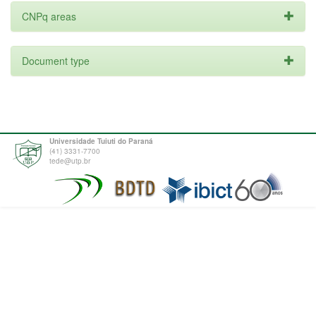
CNPq areas
Document type
Universidade Tuiuti do Paraná
(41) 3331-7700
tede@utp.br