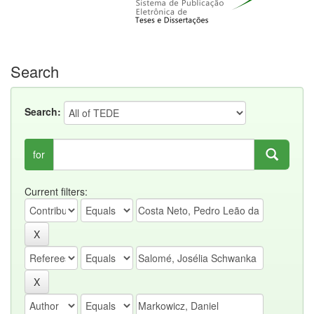
Search
Search:
for
Current filters: