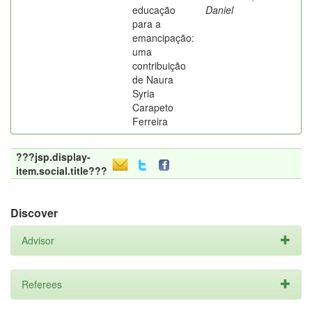
educação
Daniel
para a
emancipação:
uma
contribuição
de Naura
Syria
Carapeto
Ferreira
???jsp.display-
item.social.title???
Discover
Advisor
Referees