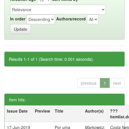
In order
Authors/record
Results 1-1 of 1 (Search time: 0.001 seconds).
previous
1
next
Item hits:
Issue Date
Preview
Title
Author(s)
???
itemlist.
17-Jun-2019
Por uma
Markowicz,
Costa Net