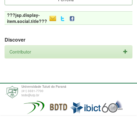
???jsp.display-
item.social.title???
Discover
Contributor
Universidade Tuiuti do Paraná
(41) 3331-7700
tede@utp.br