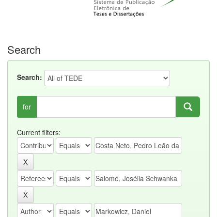
Search
Search:
for
Current filters: