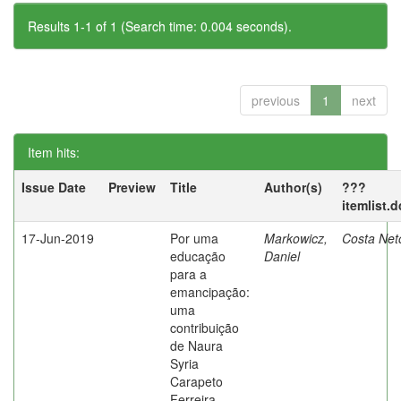
Results 1-1 of 1 (Search time: 0.004 seconds).
previous
1
next
Item hits:
Issue Date
Preview
Title
Author(s)
???
itemlist.
17-Jun-2019
Por uma
Markowicz,
Costa Net
educação
Daniel
para a
emancipação:
uma
contribuição
de Naura
Syria
Carapeto
Ferreira