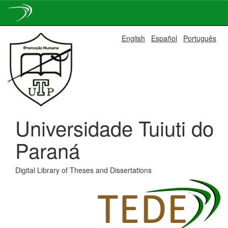
Skip
English
Español
Português
navigation
Universidade Tuiuti do
Paraná
Digital Library of Theses and Dissertations