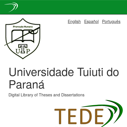
Skip
English
Español
Português
navigation
Universidade Tuiuti do
Paraná
Digital Library of Theses and Dissertations