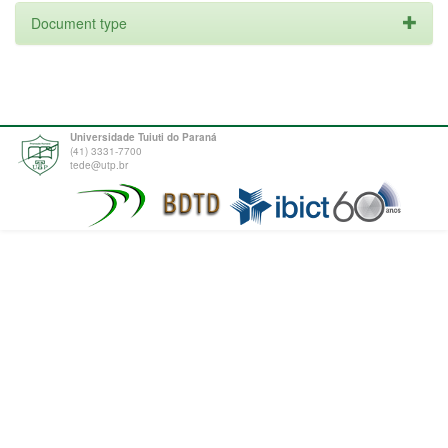
Document type
Universidade Tuiuti do Paraná
(41) 3331-7700
tede@utp.br