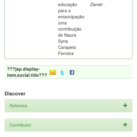
educação
Daniel
para a
emancipação:
uma
contribuição
de Naura
Syria
Carapeto
Ferreira
???jsp.display-
item.social.title???
Discover
Referees
Contributor