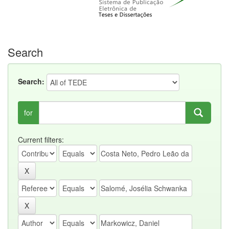
Search
Search:
for
Current filters: