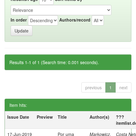
In order
Authors/record
Results 1-1 of 1 (Search time: 0.001 seconds).
previous
1
next
Item hits:
Issue Date
Preview
Title
Author(s)
???
itemlist.
17-Jun-2019
Por uma
Markowicz,
Costa Net