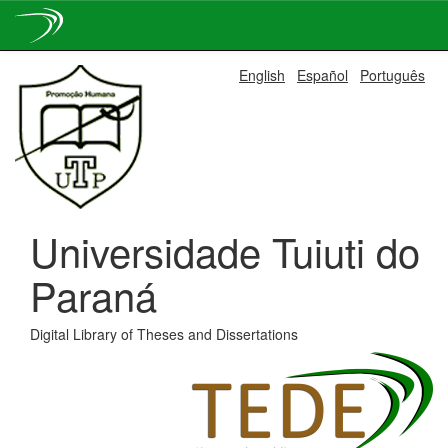
Skip
English
Español
Português
navigation
Universidade Tuiuti do
Paraná
Digital Library of Theses and Dissertations