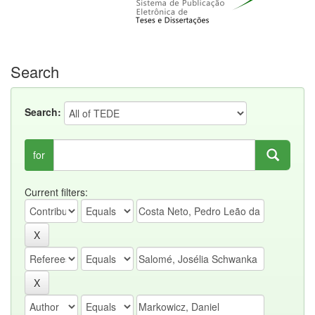
Search
Search:
for
Current filters: