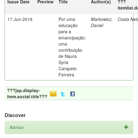
Issue Date
Preview
Title
Author(s)
???
itemlist.
17-Jun-2019
Por uma
Markowicz,
Costa Net
educação
Daniel
para a
emancipação:
uma
contribuição
de Naura
Syria
Carapeto
Ferreira
???jsp.display-
item.social.title???
Discover
Advisor