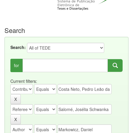
Search
Search:
for
Current filters: