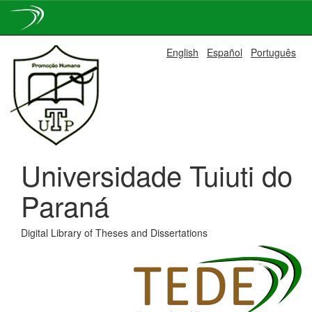
Skip
English
Español
Português
navigation
Universidade Tuiuti do
Paraná
Digital Library of Theses and Dissertations