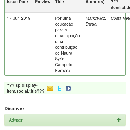
Issue Date
Preview
Title
Author(s)
???
itemlist.
17-Jun-2019
Por uma
Markowicz,
Costa Net
educação
Daniel
para a
emancipação:
uma
contribuição
de Naura
Syria
Carapeto
Ferreira
???jsp.display-
item.social.title???
Discover
Advisor